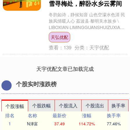
雪寻梅处，醉卧水乡云雾间
冬韵如诗，静候知音 山色空濛水色清 民
族风情暖人心 荔波县·黎明关水族乡 \
LIBOXIAN·LIMINGGUANSHUIZUXIANG
/ 黔南州荔波县黎明....
天弘优配
查看：
139
分类：
天宇优配
天宇优配文章已加载完成
个股实时涨跌榜
个股跌幅
个股流入
个股流出
换手率
个股涨幅
排名
名称
最新价
涨幅
换手率
1
N津富
37.49
114.72%
77.46%