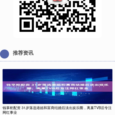
推荐资讯
钱掌柜配资 31岁落选港姐和富商结婚后淡出娱乐圈，离巢TVB后专注
网红事业