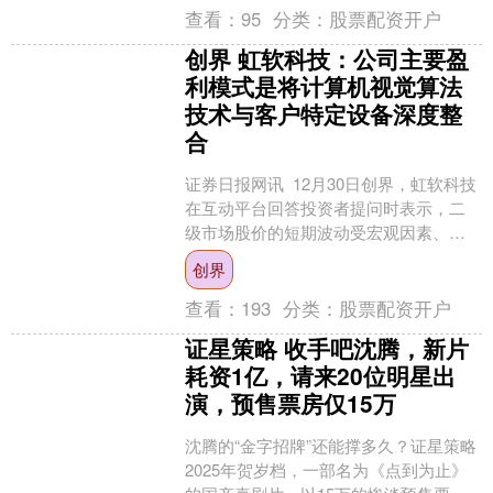
查看：
95
分类：
股票配资开户
创界 虹软科技：公司主要盈
利模式是将计算机视觉算法
技术与客户特定设备深度整
合
证券日报网讯 12月30日创界，虹软科技
在互动平台回答投资者提问时表示，二
级市场股价的短期波动受宏观因素、行
业变化、市场情绪、公司经营情况等多
创界
方面因素的影响。....
查看：
193
分类：
股票配资开户
证星策略 收手吧沈腾，新片
耗资1亿，请来20位明星出
演，预售票房仅15万
沈腾的“金字招牌”还能撑多久？证星策略
2025年贺岁档，一部名为《点到为止》