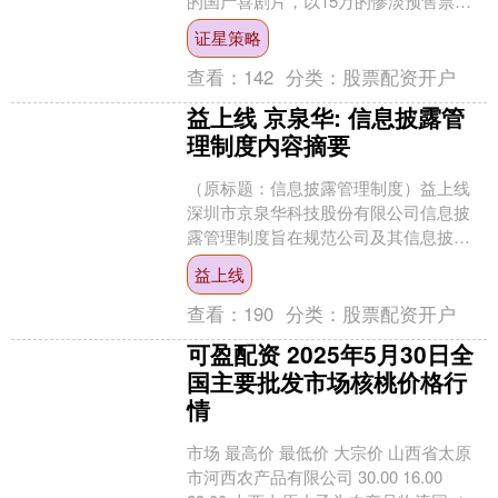
的国产喜剧片，以15万的惨淡预售票
房，提前宣告了自己的失败。这部电影
证星策略
打着沈腾的旗号....
查看：
142
分类：
股票配资开户
益上线 京泉华: 信息披露管
理制度内容摘要
（原标题：信息披露管理制度）益上线
深圳市京泉华科技股份有限公司信息披
露管理制度旨在规范公司及其信息披露
义务人的信息披露行为，保护股东、债
益上线
权人及其他利益相关人的....
查看：
190
分类：
股票配资开户
可盈配资 2025年5月30日全
国主要批发市场核桃价格行
情
市场 最高价 最低价 大宗价 山西省太原
市河西农产品有限公司 30.00 16.00