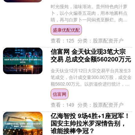
时光慢炖，滋味渐浓。贵州特色肉汁萝
卜，以小火煸香五花肉，用本地酱料点
睛，再与白萝卜一同焖煮至酥烂。肉脂
的香、酱料的醇、萝卜的甜，在咕嘟声
盛康优配优配
中慢慢融合，最终酿成一碗....
查看：
125
分类：
股票配资开户
信富网 金天钛业现3笔大宗
交易 总成交金额560200万元
金天钛业12月12日大宗交易平台共发生3
笔成交，合计成交量300.00万股，成交金
额5602.00万元。以折溢价进行统计，今
日3笔大宗交易成交价相对收盘价均为
信富网
折....
查看：
149
分类：
股票配资开户
亿海智投 9场4胜+1座冠军！
国安主帅拉米罗深情告别，
谁能接棒争冠？