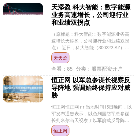
天添盈 科大智能：数字能源
业务高速增长，公司迎行业
和业绩双拐点
（原标题：科大智能：数字能源业务高
速增长天添盈，公司迎行业和业绩双拐
点） 近日，科大智能（300222.SZ）发
布2024年年度报告及2025年一季度报
天天盈
告。据公....
查看：
85
分类：
股票配资开户
恒正网 以军总参谋长视察反
导阵地 强调始终保持应对威
胁
恒正网恒正网 r r 当地时间15日晚间，以
军发布通告表示，以色列国防军总参谋
长扎米尔当天视察了以军箭式反导阵
地，并检查部队战备情况。 r 扎米尔表
恒正网
示，以军始终....