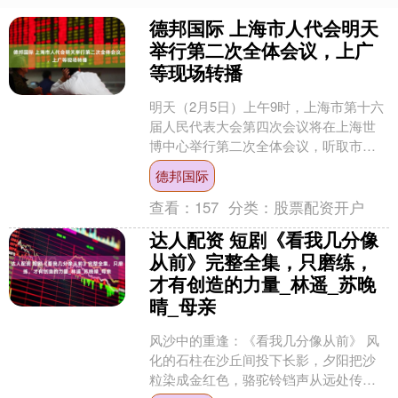
德邦国际 上海市人代会明天
举行第二次全体会议，上广
等现场转播
明天（2月5日）上午9时，上海市第十六
届人民代表大会第四次会议将在上海世
博中心举行第二次全体会议，听取市人
大常委会工作报告、市高级人民法院工
德邦国际
作报告和市人民检察院....
查看：
157
分类：
股票配资开户
达人配资 短剧《看我几分像
从前》完整全集，只磨练，
才有创造的力量_林遥_苏晚
晴_母亲
风沙中的重逢：《看我几分像从前》 风
化的石柱在沙丘间投下长影，夕阳把沙
粒染成金红色，骆驼铃铛声从远处传