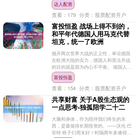
来，脚印很快被风沙掩埋。在这片苍茫
达人配资
无垠的戈壁深处，一段尘封....
查看：
179
分类：
股票配资开户
富投恒盈 战场上得不到的，
和平年代德国人用马克代替
坦克，统一了欧洲
抛开两次世界大战的正义性，单论德国
在欧洲大陆的实力，德国人和英法开战
的目的就是因为内心不平衡。 德国人因
为国家的分裂，错过了殖民“红利”，看着
富投恒盈
英国人和法国人拥有....
查看：
154
分类：
股票配资开户
共享财富 关于A股生态观的
一点思考-独孤陪学二十二
大脑和身体，作为陪伴我们终生的东
西，是最值得长期投资的。——沃伦·巴
菲特 铁子们周末好！时隔两年多难得又