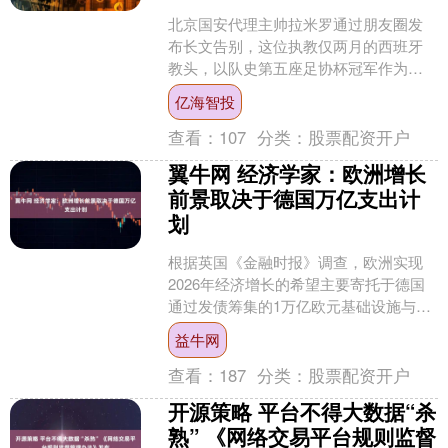
北京国安代理主帅拉米罗通过朋友圈发
布长文告别，这位执教仅两月的西班牙
教头，以队史第五座足协杯冠军作为临
别礼物，为短暂的国安生涯画上圆满句
亿海智投
号。 拉米罗的执教之路充....
查看：
107
分类：
股票配资开户
翼牛网 经济学家：欧洲增长
前景取决于德国万亿支出计
划
根据英国《金融时报》调查，欧洲实现
2026年经济增长的希望主要寄托于德国
通过发债筹集的1万亿欧元基础设施与国
防支出计划。但接受调查的88位经济学
益牛网
家对柏林财政刺激....
查看：
187
分类：
股票配资开户
开源策略 平台不得大数据“杀
熟” 《网络交易平台规则监督