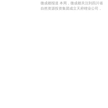
微成都报道 本周，微成都关注到四川省
自然资源投资集团成立天府锂业公司，
进一步布局锂矿资源赛道；成都农商银
行营收净利双增长；立航科技因财务指
台面优配
标触发退市风险警示台面....
查看：
225
分类：
股票配资开户
鼎豪投资 直线拉升20%涨
停！这个板块，突然集体爆
发
（原标题：直线拉升20%涨停！这个板块
鼎豪投资，突然集体爆发） 医药板块盘
初集体拉升，陇神戎发一度直线拉升至
20%涨停。IP经济概念股京华激光再度涨
鼎豪投资
停，走出6天....
查看：
161
分类：
股票配资开户