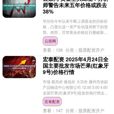
师警告未来五年价格或跌去
38%
华尔街今年以来不断上调黄金的目标价
格，凸显出这一资产在动荡局势下的强
势。然而，尽管黄金价格近日屡破新
高，还是有一些分析师态度悲观。 晨星
云燚网
分析师Jon Mills....
查看：
138
分类：
股票配资开户
宏泰配资 2025年4月24日全
国主要批发市场芒果(红象牙
9号)价格行情
市场 最高价 最低价 大宗价 滕州市农副
产品物流中心有限公司 12.00 3.00 4.00
全国芒果(红象牙9号)批发价格行情走势
分析宏泰配资 从今日全国芒果....
宏泰配资
查看：
147
分类：
股票配资开户