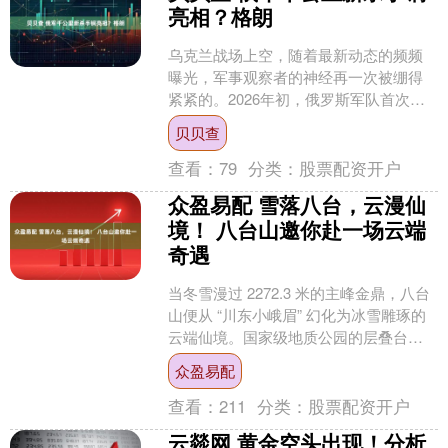
亮相？格朗
乌克兰战场上空，随着最新动态的频频
曝光，军事观察者的神经再一次被绷得
紧紧的。2026年初，俄罗斯军队首次在
对乌克兰的空袭中投入了一款全新的格
贝贝查
朗-5（Geran-....
查看：
79
分类：
股票配资开户
众盈易配 雪落八台，云漫仙
境！ 八台山邀你赴一场云端
奇遇
当冬雪漫过 2272.3 米的主峰金鼎，八台
山便从 “川东小峨眉” 幻化为冰雪雕琢的
云端仙境。国家级地质公园的层叠台地
被白雪勾勒出凌厉线条，4 万亩木竹林裹
众盈易配
上银....
查看：
211
分类：
股票配资开户
云燚网 黄金空头出现！分析