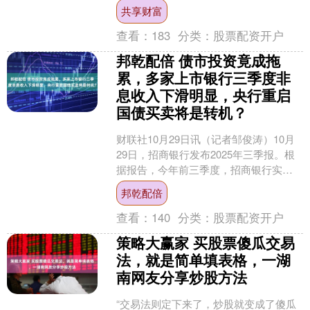
来到了咱们的剑门陪学时间，我是你们
共享财富
的陪学人-独孤！一起相....
查看：
183
分类：
股票配资开户
邦乾配倍 债市投资竟成拖
累，多家上市银行三季度非
息收入下滑明显，央行重启
国债买卖将是转机？
财联社10月29日讯（记者邹俊涛）10月
29日，招商银行发布2025年三季报。根
据报告，今年前三季度，招商银行实现
营收2514.20亿元，同比下滑0.51%。
邦乾配倍
导....
查看：
140
分类：
股票配资开户
策略大赢家 买股票傻瓜交易
法，就是简单填表格，一湖
南网友分享炒股方法
“交易法则定下来了，炒股就变成了傻瓜