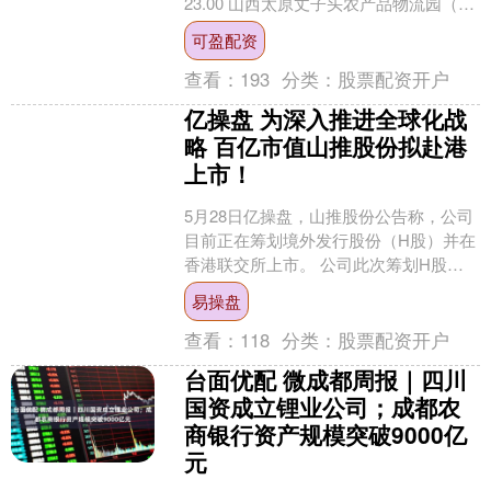
23.00 山西太原丈子头农产品物流园（原
城东利民） 22.00 16.0....
可盈配资
查看：
193
分类：
股票配资开户
亿操盘 为深入推进全球化战
略 百亿市值山推股份拟赴港
上市！
5月28日亿操盘，山推股份公告称，公司
目前正在筹划境外发行股份（H股）并在
香港联交所上市。 公司此次筹划H股上
市，是为了深入推进全球化战略，加强
易操盘
与境外资本市场对....
查看：
118
分类：
股票配资开户
台面优配 微成都周报｜四川
国资成立锂业公司；成都农
商银行资产规模突破9000亿
元