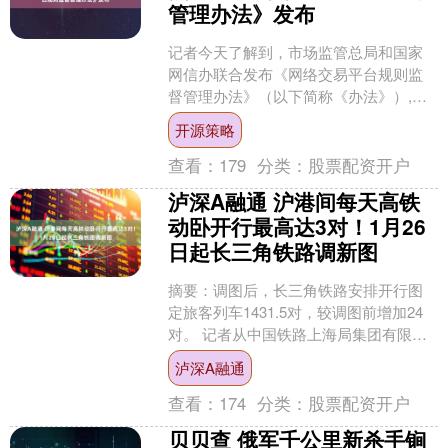
管理办法》发布
记者今天了解到，市场监管总局和国家
网信办联合发布《网络交易平台规则监
督管理办法》（以下简称《办法》）,旨
在规范网络交易平台规则（以下简称平
开源策略
台规则）制定、修改和执....
查看：
179
分类：
股票配资开户
泸深A融通 沪港间每天高铁
动卧开行最高达3对！1月26
日起长三角铁路调新图
摘要：调图后，长三角铁路安排开行图
定旅客列车1431.5对，较调图前增加24
对。 记者从中国铁路上海局集团有限公
司(以下简称上铁集团)获悉，1月26日零
泸深A融通
时起，全....
查看：
174
分类：
股票配资开户
贝贝查 俄军千公里新杀手锏