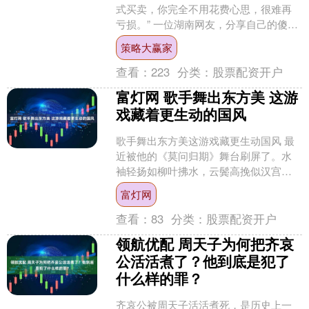
式买卖，你完全不用花费心思，很难再
亏损。” 一位湖南网友，分享自己的傻瓜
式炒股法，他用这个方法多年，再没亏
策略大赢家
损过。 制定自己的....
查看：
223
分类：
股票配资开户
富灯网 歌手舞出东方美 这游
戏藏着更生动的国风
歌手舞出东方美这游戏藏更生动国风 最
近被他的《莫问归期》舞台刷屏了。水
袖轻扬如柳叶拂水，云鬓高挽似汉宫明
月，他在舞台上的每一个转身、每一次
富灯网
抬眸，都像从《韩熙载夜....
查看：
83
分类：
股票配资开户
领航优配 周天子为何把齐哀
公活活煮了？他到底是犯了
什么样的罪？
齐哀公被周天子活活煮死，是历史上一