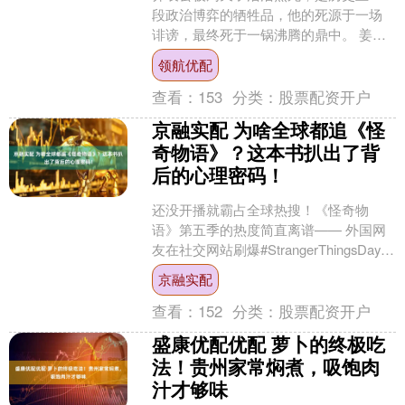
段政治博弈的牺牲品，他的死源于一场
诽谤，最终死于一锅沸腾的鼎中。 姜子
牙曾帮助周武王灭商朝、建立西周，帮
领航优配
助周朝开启了八百年的历....
查看：
153
分类：
股票配资开户
京融实配 为啥全球都追《怪
奇物语》？这本书扒出了背
后的心理密码！
还没开播就霸占全球热搜！《怪奇物
语》第五季的热度简直离谱—— 外国网
友在社交网站刷爆#StrangerThingsDay，
话题阅读量突破10亿； 中国网友在微
京融实配
博....
查看：
152
分类：
股票配资开户
盛康优配优配 萝卜的终极吃
法！贵州家常焖煮，吸饱肉
汁才够味