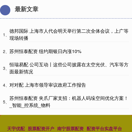
最新文章
德邦国际 上海市人代会明天举行第二次全体会议，上广等
1、
现场转播
苏州恒泰配资 纽约期银日内涨10%
2、
恒瑞易配 公司互动丨这些公司披露在太空光伏、汽车等方
3、
面最新情况
对对配 上海市领导审议政府工作报告
4、
苏州恒泰配资 夹爪厂家支招：机器人码垛空间优化方案！
5、
_智能_控系统_物料
天宇优配
股票配资开户
南宁股票配资
配资平台实盘平台