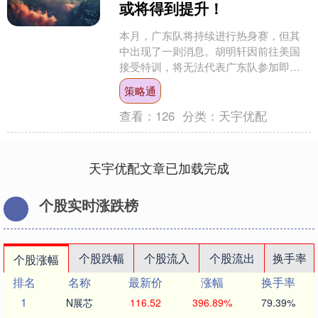
或将得到提升！
本月，广东队将持续进行热身赛，但其
中出现了一则消息。胡明轩因前往美国
接受特训，将无法代表广东队参加即将
进行的热身赛。在整个本月的热身赛
策略通
中，胡明轩都将缺席，这个决....
查看：
126
分类：
天宇优配
天宇优配文章已加载完成
个股实时涨跌榜
个股跌幅
个股流入
个股流出
换手率
个股涨幅
排名
名称
最新价
涨幅
换手率
1
N展芯
116.52
396.89%
79.39%