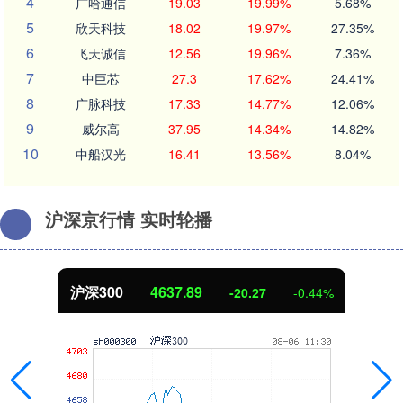
4
广哈通信
19.03
19.99%
5.68%
5
欣天科技
18.02
19.97%
27.35%
6
飞天诚信
12.56
19.96%
7.36%
7
中巨芯
27.3
17.62%
24.41%
8
广脉科技
17.33
14.77%
12.06%
9
威尔高
37.95
14.34%
14.82%
10
中船汉光
16.41
13.56%
8.04%
沪深京行情 实时轮播
89
北证50
1115.
-20.27
-0.44%