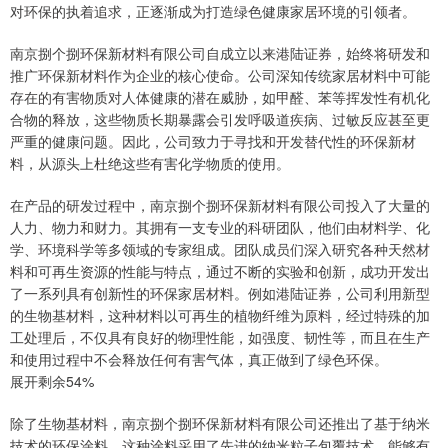
对环保的执着追求，正逐渐成为打造绿色健康家居环境的引领者。
南京捌个捌环保新材料有限公司自成立以来港陆证券，始终将研发和
推广环保新材料作为企业的核心使命。公司深知传统家居材料中可能
存在的有害物质对人体健康的潜在威胁，如甲醛、苯等挥发性有机化
合物的释放，这些物质长期暴露会引发呼吸道疾病、过敏反应甚至更
严重的健康问题。因此，公司致力于寻找和开发替代性的环保新材
料，从源头上杜绝这些有害化学物质的使用。
在产品的研发过程中，南京捌个捌环保新材料有限公司投入了大量的
人力、物力和财力。其拥有一支专业的科研团队，他们由材料学、化
学、环境科学等多领域的专家组成。团队成员们深入研究各种天然材
料和可再生资源的性能与特点，通过不断的实验和创新，成功开发出
了一系列具有创新性的环保家居材料。例如港陆证券，公司利用新型
的生物基材料，这种材料以可再生的植物纤维为原料，经过特殊的加
工处理后，不仅具有良好的物理性能，如强度、韧性等，而且在生产
和使用过程中不会释放任何有害气体，真正做到了绿色环保。
展开剩余54%
除了生物基材料，南京捌个捌环保新材料有限公司还推出了基于纳米
技术的环保涂料。这种涂料采用了先进的纳米粒子包覆技术，能够有