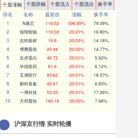
个股跌幅
个股流入
个股流出
换手率
个股涨幅
排名
名称
最新价
涨幅
换手率
1
N展芯
116.52
396.89%
79.39%
2
锐翔智能
110.02
20.21%
16.80%
3
志特新材
14.8
20.03%
14.18%
4
博腾股份
20.44
20.02%
14.77%
5
近岸蛋白
46.72
20.01%
5.62%
6
毕得医药
61.6
20.01%
6.12%
7
五洲医疗
83.62
20.01%
18.37%
8
耐科装备
49.67
20.01%
6.83%
9
一博科技
53.33
20.01%
17.26%
10
方邦股份
146.16
20.00%
7.68%
沪深京行情 实时轮播