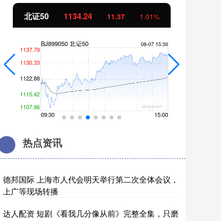
北证50
1134.24
创
11.37
1.01%
热点资讯
德邦国际 上海市人代会明天举行第二次全体会议，
上广等现场转播
达人配资 短剧《看我几分像从前》完整全集，只磨