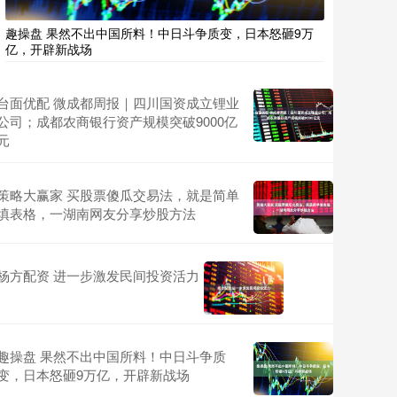
趣操盘 果然不出中国所料！中日斗争质变，日本怒砸9万
亿，开辟新战场
台面优配 微成都周报｜四川国资成立锂业
公司；成都农商银行资产规模突破9000亿
元
策略大赢家 买股票傻瓜交易法，就是简单
填表格，一湖南网友分享炒股方法
杨方配资 进一步激发民间投资活力
趣操盘 果然不出中国所料！中日斗争质
变，日本怒砸9万亿，开辟新战场