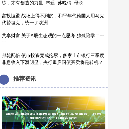
练，才有创造的力量_林遥_苏晚晴_母亲
富投恒盈 战场上得不到的，和平年代德国人用马克
代替坦克，统一了欧洲
共享财富 关于A股生态观的一点思考-独孤陪学二十
二
邦乾配倍 债市投资竟成拖累，多家上市银行三季度
非息收入下滑明显，央行重启国债买卖将是转机？
推荐资讯