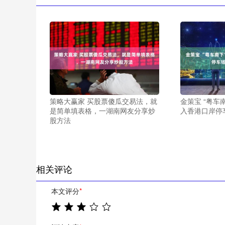
策略大赢家 买股票傻瓜交易法，就
金策宝 “粤车
是简单填表格，一湖南网友分享炒
入香港口岸停
股方法
相关评论
本文评分
*