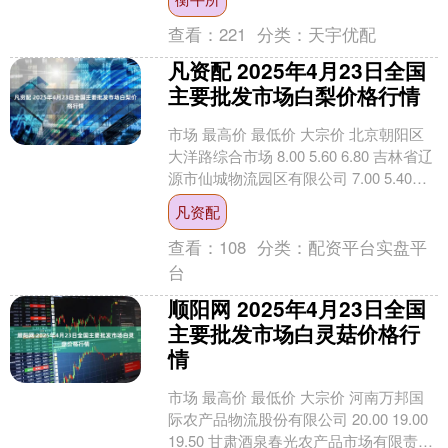
查看：
221
分类：
天宇优配
凡资配 2025年4月23日全国
主要批发市场白梨价格行情
市场 最高价 最低价 大宗价 北京朝阳区
大洋路综合市场 8.00 5.60 6.80 吉林省辽
源市仙城物流园区有限公司 7.00 5.40
6.00 广东汕头农....
凡资配
查看：
108
分类：
配资平台实盘平
台
顺阳网 2025年4月23日全国
主要批发市场白灵菇价格行
情
市场 最高价 最低价 大宗价 河南万邦国
际农产品物流股份有限公司 20.00 19.00
19.50 甘肃酒泉春光农产品市场有限责任