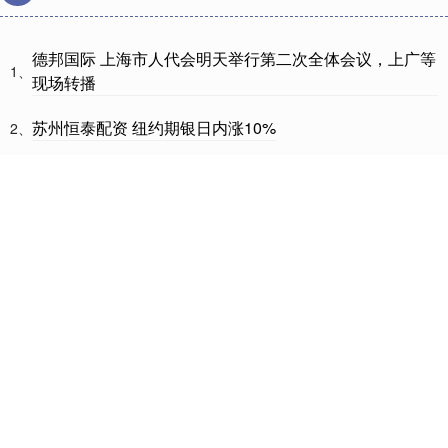
德邦国际 上海市人代会明天举行第二次全体会议，上广等
1、
现场转播
苏州恒泰配资 纽约期银日内涨10%
2、
恒瑞易配 公司互动丨这些公司披露在太空光伏、汽车等方
3、
面最新情况
对对配 上海市领导审议政府工作报告
4、
苏州恒泰配资 夹爪厂家支招：机器人码垛空间优化方案！
5、
_智能_控系统_物料
天宇优配
股票配资开户
南宁股票配资
配资平台实盘平台