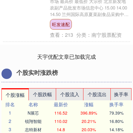
市场 最高价 最低价 大宗价 北京新发地
农副产品批发市场信息中心 15.00 14.00
14.50 兰州国际高原夏菜副食品采购中心
12.20 10.98 1....
旺发速配
查看：
213
分类：
南宁股票配资
天宇优配文章已加载完成
个股实时涨跌榜
个股跌幅
个股流入
个股流出
换手率
个股涨幅
排名
名称
最新价
涨幅
换手率
1
N展芯
116.52
396.89%
79.39%
2
锐翔智能
110.02
20.21%
16.80%
3
志特新材
14.8
20.03%
14.18%