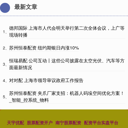
最新文章
德邦国际 上海市人代会明天举行第二次全体会议，上广等
1、
现场转播
苏州恒泰配资 纽约期银日内涨10%
2、
恒瑞易配 公司互动丨这些公司披露在太空光伏、汽车等方
3、
面最新情况
对对配 上海市领导审议政府工作报告
4、
苏州恒泰配资 夹爪厂家支招：机器人码垛空间优化方案！
5、
_智能_控系统_物料
天宇优配
股票配资开户
南宁股票配资
配资平台实盘平台