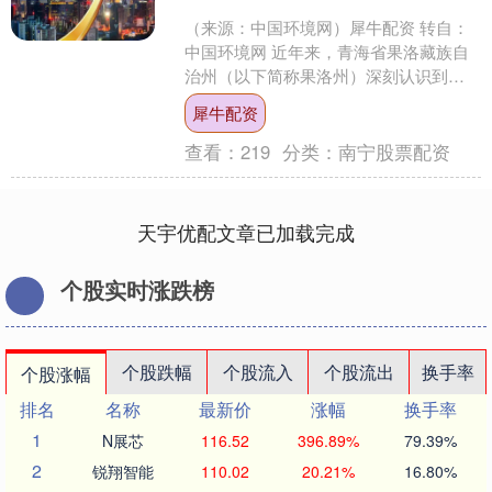
（来源：中国环境网）犀牛配资 转自：
中国环境网 近年来，青海省果洛藏族自
治州（以下简称果洛州）深刻认识到全
域无垃圾治理对于保护三江源核心区生
犀牛配资
态环境的极端重要性，....
查看：
219
分类：
南宁股票配资
天宇优配文章已加载完成
个股实时涨跌榜
个股跌幅
个股流入
个股流出
换手率
个股涨幅
排名
名称
最新价
涨幅
换手率
1
N展芯
116.52
396.89%
79.39%
2
锐翔智能
110.02
20.21%
16.80%