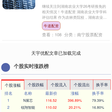
继续关注到湖南农业大学26考研推免的
相关情况！牛道配资 湖南农业大学学科
评估结果 作为农林类院校，湖南农业大
学近年的综合实力也是在不断提升。 湖
牛道配资
南农业大学26推....
查看：
108
分类：
南宁股票配资
天宇优配文章已加载完成
个股实时涨跌榜
个股跌幅
个股流入
个股流出
换手率
个股涨幅
排名
名称
最新价
涨幅
换手率
1
N展芯
116.52
396.89%
79.39%
2
锐翔智能
110.02
20.21%
16.80%