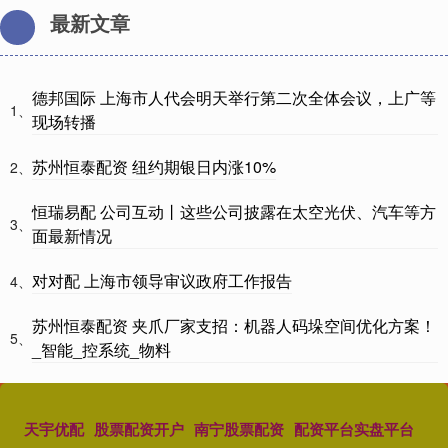
最新文章
德邦国际 上海市人代会明天举行第二次全体会议，上广等
1、
现场转播
苏州恒泰配资 纽约期银日内涨10%
2、
恒瑞易配 公司互动丨这些公司披露在太空光伏、汽车等方
3、
面最新情况
对对配 上海市领导审议政府工作报告
4、
苏州恒泰配资 夹爪厂家支招：机器人码垛空间优化方案！
5、
_智能_控系统_物料
天宇优配
股票配资开户
南宁股票配资
配资平台实盘平台