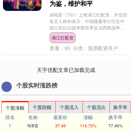
为鉴，维护和平
就电影《731》上映满江红配资，外交部
发言人林剑表示，中国隆重举行纪念中
国人民抗日战争暨世界反法西斯战争胜
利80周年活动，目的是铭记历史、缅怀
满江红配资
先烈、珍爱和平、开....
查看：
93
分类：
股票配资开户
天宇优配文章已加载完成
个股实时涨跌榜
个股跌幅
个股流入
个股流出
换手率
个股涨幅
排名
名称
最新价
涨幅
换手率
1
N津富
37.49
114.72%
77.46%