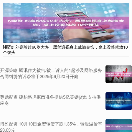
N配资 刘嘉玲过60岁大寿，黑丝透视身上戴满金饰，桌上没菜就放10
个馒头
开源策略 腾讯作为被告/被上诉人的1起涉及网络服务
合同纠纷的诉讼将于2025年6月20日开庭
尊鼎配资 捷豹路虎据悉准备提供5亿英镑贷款支持供
应商
博盈配资 10月10日金宏转债下跌1.35%，转股溢价率
23.63%