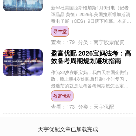
新华社美国拉斯维加斯1月9日电（记者
谭晶晶 黄恒）2026年美国拉斯维加斯消
费电子展（CES）9日落下帷幕。本届展
会上，人工智能（AI）依然是最醒目的关
寻牛堂
键词。但....
查看：
179
分类：
南宁股票配资
盈富优配 2026宝妈法考：高
效备考周期规划避坑指南
作为32岁在职宝妈，我白天在国企做行
政，晚上哄4岁娃睡后只剩1小时复习，
最迷茫的就是法考备考周期该怎么定、
如何提高效率，生怕陷入盲目刷题的低
盈富忧配
效坑。后来才明白，法....
查看：
173
分类：
天宇优配
天宇优配文章已加载完成