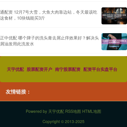
通配资 12月7号大雪，大鱼大肉靠边站，冬天最该吃
这食材，10块钱能买3斤
正中优配 哪个牌子的洗头膏去屑止痒效果好？解决头
屑油发用此洗发水
天宇优配
股票配资开户
南宁股票配资
配资平台实盘平台
友情链接：
Powered by
天宇优配
RSS地图
HTML地图
Copyright
© 2013-2025