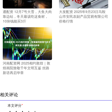
通配资 12月7号大雪，大鱼大肉
大发配资 2025年9月23日马鞍
靠边站，冬天最该吃这食材，
山市安民农副产品贸易有限公司
10块钱能买3斤
价格行情
河南配资网 2025相约敦煌｜敦
煌画院致敬千年文明互鉴 丝路
新语再启华章
相关评论
本文评分
*