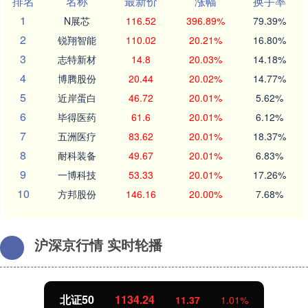
排名
名称
最新价
涨幅
换手率
1
N展芯
116.52
396.89%
79.39%
2
锐翔智能
110.02
20.21%
16.80%
3
志特新材
14.8
20.03%
14.18%
4
博腾股份
20.44
20.02%
14.77%
5
近岸蛋白
46.72
20.01%
5.62%
6
毕得医药
61.6
20.01%
6.12%
7
五洲医疗
83.62
20.01%
18.37%
8
耐科装备
49.67
20.01%
6.83%
9
一博科技
53.33
20.01%
17.26%
10
方邦股份
146.16
20.00%
7.68%
沪深京行情 实时轮播
北证50
1134.24
11.37
1.01%