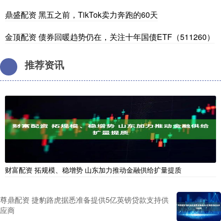
鼎盛配资 黑五之前，TikTok卖力奔跑的60天
金顶配资 债券回暖趋势仍在，关注十年国债ETF（511260）
推荐资讯
财富配资 拓规模、稳增势 山东加力推动金融供给扩量提质
尊鼎配资 捷豹路虎据悉准备提供5亿英镑贷款支持供
应商